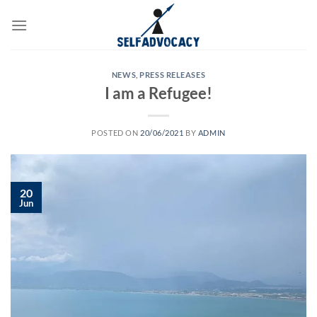
Skip
to
content
NEWS
,
PRESS RELEASES
I am a Refugee!
POSTED ON
20/06/2021
BY
ADMIN
20
Jun