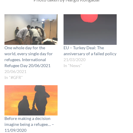
One whole day for the
EU – Turkey Deal: The
world, every single day for
anniversary of a failed policy
refugees. International
21/03/2020
Refugee Day 20/06/2021
In "News"
20/06/2021
In "#GFR"
Before making a decision
imagine being a refugee… –
11/09/2020