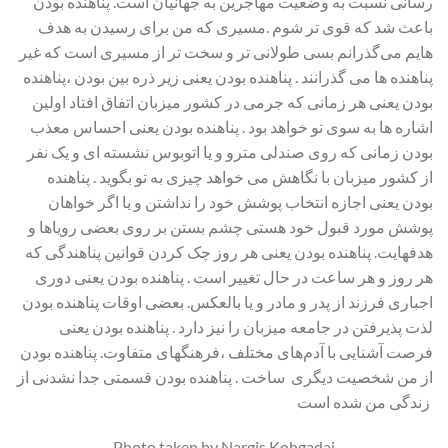
رسانی نسبت به وضعیت مهاجرین به جهانیان است. پناهنده بودن
باعث شد که قوی تر شوم .مسیری که من برای رسیدن به هدف
هایم می‌گذرانم بسی طولانی تر و سخت تر از مسیری است که غیر
پناهنده ها می گذرانند . پناهنده بودن یعنی زیر ذره بین بودن ،پناهنده
بودن یعنی هر زمانی که جرمی در کشور میزبان اتفاق افتاد اولین
اشاره ها به سوی تو خواهد بود . پناهنده بودن یعنی احساس معذب
بودن زمانی که روی صندلی مترو و یا اتوبوس نشسته ای و یک نفر
از کشور میزبان با نگاهش می خواهد چیزی به تو بگوید . پناهنده
بودن یعنی اجازه انتخاب پوشش خود را نداشتن و یا اگر خواهان
پوشش مورد قبول خود هستی چشم بستن بر روی بعضی رویاها و
هدفهایت. پناهنده بودن یعنی هر روز چک کردن قوانین پناهندگی که
هر روز و هر ساعت در حال تغییر است . پناهنده بودن یعنی دوری
اجباری فرزند از پدر و مادر و یا بالعکس. بعضی اوقات پناهنده بودن
لذت پذیرفتن در جامعه میزبان را نیز دارد . پناهنده بودن یعنی
فرصت آشنایی با آدم‌های مختلف ،فرهنگهای متفاوت. پناهنده بودن
از من شخصیت دیگری ساخت . پناهنده بودن قسمتی جدا نشدنی از
زندگی من شده است
Photo taken by Nargis Kohgadai