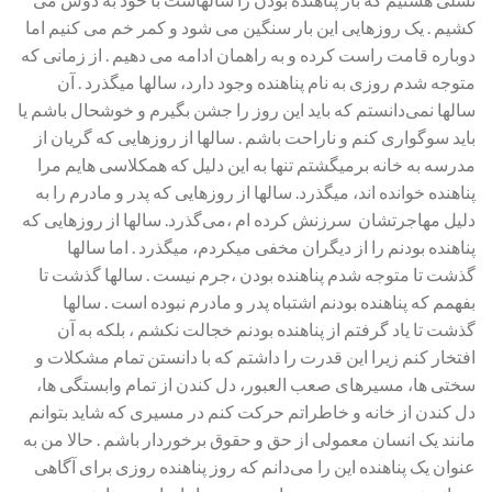
کشیم . یک روزهایی این بار سنگین می شود و کمر خم می کنیم اما
دوباره قامت راست کرده و به راهمان ادامه می دهیم . از زمانی که
متوجه شدم روزی به نام پناهنده وجود دارد، سالها میگذرد . آن
سالها نمی‌دانستم که باید این روز را جشن بگیرم و خوشحال باشم یا
باید سوگواری کنم و ناراحت باشم . سالها از روزهایی که گریان از
مدرسه به خانه برمیگشتم تنها به این دلیل که همکلاسی هایم مرا
پناهنده خوانده اند، میگذرد. سالها از روزهایی که پدر و مادرم را به
دلیل مهاجرتشان سرزنش کرده ام ،می‌گذرد. سالها از روزهایی که
پناهنده بودنم را از دیگران مخفی میکردم، میگذرد . اما سالها
گذشت تا متوجه شدم پناهنده بودن ،جرم نیست . سالها گذشت تا
بفهمم که پناهنده بودنم اشتباه پدر و مادرم نبوده است . سالها
گذشت تا یاد گرفتم از پناهنده بودنم خجالت نکشم ، بلکه به آن
افتخار کنم زیرا این قدرت را داشتم که با دانستن تمام مشکلات و
سختی ها، مسیرهای صعب العبور، دل کندن از تمام وابستگی ها،
دل کندن از خانه و خاطراتم حرکت کنم در مسیری که شاید بتوانم
مانند یک انسان معمولی از حق و حقوق برخوردار باشم . حالا من به
عنوان یک پناهنده این را می‌دانم که روز پناهنده روزی برای آگاهی