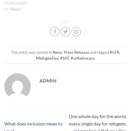
11/09/2020
In "News"
This entry was posted in
News
,
Press Releases
and tagged
#GFR
,
#RefugeeDay
,
#SAT
,
#selfadvocacy
.
ADMIN
One whole day for the world,
What does inclusion mean to
every single day for refugees.
you?
International Refugee Day