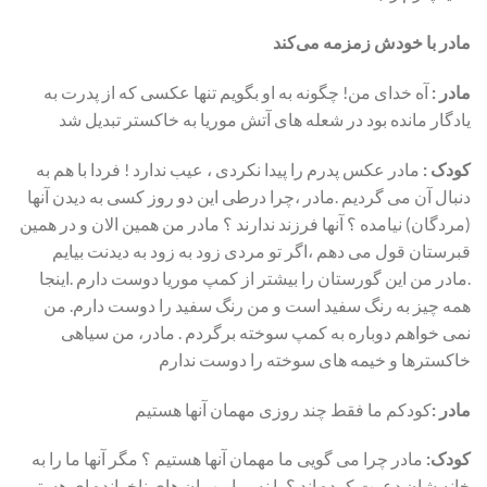
مادر با خودش زمزمه می‌کند
مادر :
آه خدای من! چگونه به او بگویم تنها عکسی که از پدرت به
یادگار مانده بود در شعله های آتش موریا به خاکستر تبدیل شد
کودک :
مادر عکس پدرم را پیدا نکردی ، عیب ندارد ! فردا با هم به
دنبال آن می گردیم .مادر ،چرا درطی این دو روز کسی به دیدن آنها
(مردگان) نیامده ؟ آنها فرزند ندارند ؟ مادر من همین الان و در همین
قبرستان قول می دهم ،اگر تو مردی زود به زود به دیدنت بیایم
.مادر من این گورستان را بیشتر از کمپ موریا دوست دارم .اینجا
همه چیز به رنگ سفید است و من رنگ سفید را دوست دارم. من
نمی خواهم دوباره به کمپ سوخته برگردم . مادر، من سیاهی
خاکسترها و خیمه های سوخته را دوست ندارم
مادر :
کودکم ما فقط چند روزی مهمان آنها هستیم
کودک:
مادر چرا می گویی ما مهمان آنها هستیم ؟ مگر آنها ما را به
خانه شان دعوت کرده اند ؟ یا نه ،ما مهمان های ناخوانده ای هستیم