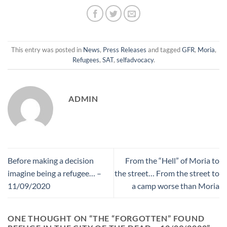
This entry was posted in
News
,
Press Releases
and tagged
GFR
,
Moria
,
Refugees
,
SAT
,
selfadvocacy
.
ADMIN
Before making a decision
From the “Hell” of Moria to
imagine being a refugee… –
the street… From the street to
11/09/2020
a camp worse than Moria
ONE THOUGHT ON “
THE “FORGOTTEN” FOUND