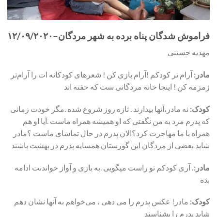
۱۲
/
۰۹
/
۲۰۲۰
–
فراموش شدگان پناه برده به شهر مردگان
مهدیه حسینی
مادر:
آرام تر کودکم !آرام بازی کن ! شعرهای کودکانه ات را آرام‌تر
زمزمه کن ! اینجا خانه مردگانی ست که خفته اند
کودک:
نه مادر،آنها بیدارند . تازه روز شروع شده .مگر خودت زمانی
که پدرم مرد به من نگفتی که او همیشه همراه ماست .آیا او هم
همراه با ما مهاجرت کرد؟الان پدرم در حال تماشای ماست ؟مادر
شاید بعضی از مردگان این گورستان همسایه پدرم در بهشت باشند
مادر:.
آری کودکم تو راست میگویی .به بازی و آواز خواندنت ادامه
بده
کودک:
مادر! عکس پدرم را می دهی ، می‌خواهم به آنها نشان دهم
شاید پدرم را بشناسند