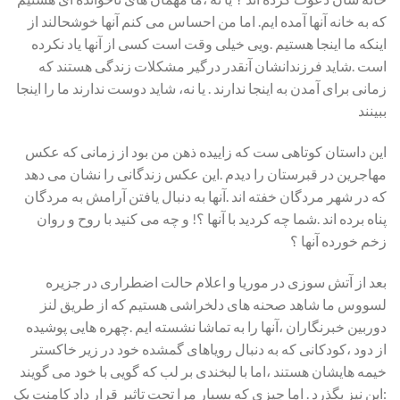
که به خانه آنها آمده ایم. اما من احساس می کنم آنها خوشحالند از
اینکه ما اینجا هستیم .ویی خیلی وقت است کسی از آنها یاد نکرده
است .شاید فرزندانشان آنقدر درگیر مشکلات زندگی هستند که
زمانی برای آمدن به اینجا ندارند . یا نه، شاید دوست ندارند ما را اینجا
ببینند
این داستان کوتاهی ست که زاییده ذهن من بود از زمانی که عکس
مهاجرین در قبرستان را دیدم .این عکس زندگانی را نشان می دهد
که در شهر مردگان خفته اند .آنها به دنبال یافتن آرامش به مردگان
پناه برده اند .شما چه کردید با آنها ؟! و چه می کنید با روح و روان
زخم خورده آنها ؟
بعد از آتش سوزی در موریا و اعلام حالت اضطراری در جزیره
لسووس ما شاهد صحنه های دلخراشی هستیم که از طریق لنز
دوربین خبرنگاران ،آنها را به تماشا نشسته ایم .چهره هایی پوشیده
از دود ،کودکانی که به دنبال رویاهای گمشده خود در زیر خاکستر
خیمه هایشان هستند ،اما با لبخندی بر لب که گویی با خود می گویند
:این نیز بگذرد . اما چیزی که بسیار مرا تحت تاثیر قرار داد کامنت یک