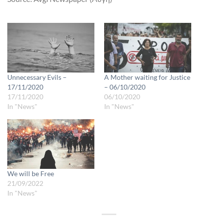
Unnecessary Evils –
A Mother waiting for Justice
17/11/2020
– 06/10/2020
17/11/2020
06/10/2020
In "News"
In "News"
We will be Free
21/09/2022
In "News"